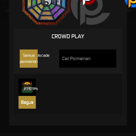
CROWD PLAY
Semua
Arcade
permainan
RTP
79%
Bagua