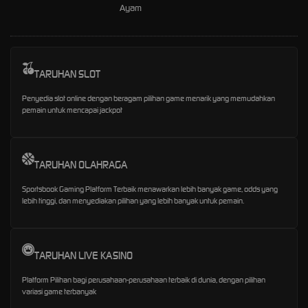
Ayam
TARUHAN SLOT
Penyedia slot online dengan beragam pilihan game menarik yang memudahkan
pemain untuk mencapai jackpot
TARUHAN OLAHRAGA
Sportsbook Gaming Platform Terbaik menawarkan lebih banyak game, odds yang
lebih tinggi, dan menyediakan pilihan yang lebih banyak untuk pemain.
TARUHAN LIVE KASINO
Platform Pilihan bagi perusahaan-perusahaan terbaik di dunia, dengan pilihan
variasi game terbanyak