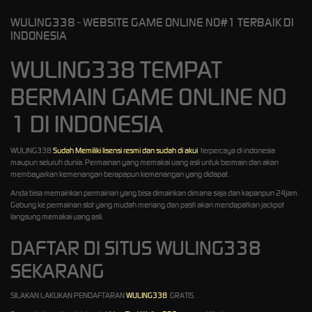
WULING338 - WEBSITE GAME ONLINE NO#1 TERBAIK DI
INDONESIA
WULING338 TEMPAT
BERMAIN GAME ONLINE NO
1 DI INDONESIA
WULING338
Sudah Memiliki lisensi resmi dan sudah di akui
terpercaya di indonesia
maupun seluruh dunia. Permainan yang memakai uang asli untuk bermain dan akan
membayarkan kemenangan berapapun kemenangan yang didapat.
Anda bisa memainkan permainan yang bisa dimainkan dimana saja dan kapanpun 24jam.
Gabung ke permainan slot yang mudah menang dan pasti akan mendapatkan jackpot
langsung memakai uang asli.
DAFTAR DI SITUS WULING338
SEKARANG
SILAKAN LAKUKAN PENDAFTARAN
WULING338
GRATIS.