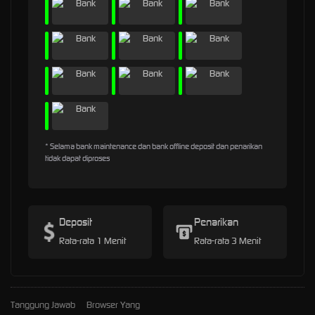
* Selama bank maintenance dan bank offline deposit dan penarikan
tidak dapat diproses
Deposit
Penarikan
Rata-rata 1 Menit
Rata-rata 3 Menit
Tanggung Jawab
Browser Yang