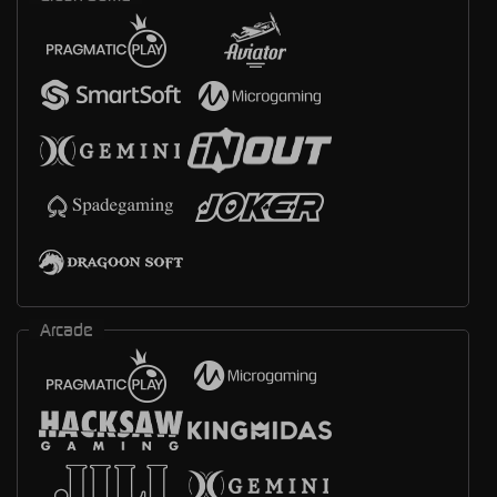
Arcade