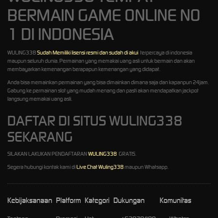
BERMAIN GAME ONLINE NO
1 DI INDONESIA
WULING338
Sudah Memiliki lisensi resmi dan sudah di akui
terpercaya di indonesia
maupun seluruh dunia. Permainan yang memakai uang asli untuk bermain dan akan
membayarkan kemenangan berapapun kemenangan yang didapat.
Anda bisa memainkan permainan yang bisa dimainkan dimana saja dan kapanpun 24jam.
Gabung ke permainan slot yang mudah menang dan pasti akan mendapatkan jackpot
langsung memakai uang asli.
DAFTAR DI SITUS WULING338
SEKARANG
SILAKAN LAKUKAN PENDAFTARAN
WULING338
GRATIS.
Segera hubungi kontak kami di
Live Chat Wuling338
maupun Whatsapp.
Kebijaksanaan
Platform
Kategori
Dukungan
Komunitas