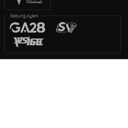
Sabung Ayam