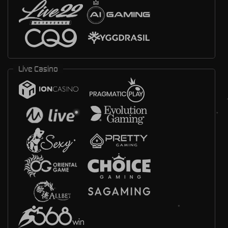
Live Casino