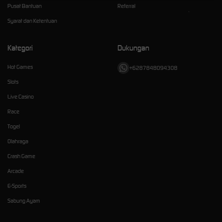
Pusat Bantuan
Referral
Syarat dan Ketentuan
Kategori
Dukungan
Hot Games
+6287848094308
Slots
Live Casino
Race
Togel
Olahraga
Crash Game
Arcade
E-Sports
Sabung Ayam