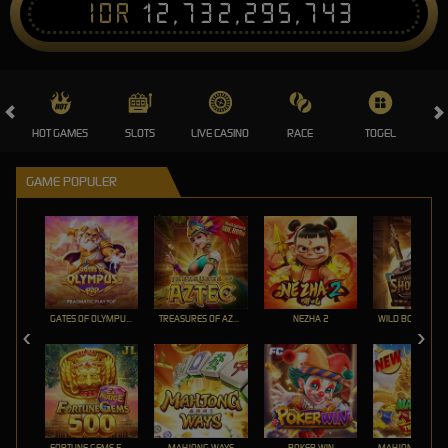
IDR
12,732,295,743
HOT GAMES
SLOTS
LIVE CASINO
RACE
TOGEL
OL
GAME POPULER
GATES OF OLYMPUS POP
TREASURES OF AZTEC
NEZHA 2
FORTUNE GEMS 500
MAHJONG WAYS
POKER WIN