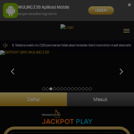
×
WULING338 Aplikasi Mobile
UNDUH
Jangan tampilkan lagi hari ini
5.00.00. Selama waktu ini, CQ9 permainan tidak akan tersedia. Kami memohon maaf atas ketida
Daftar
Masuk
JACKPOT
PLAY